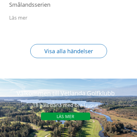
Smålandsserien
Läs mer
Visa alla händelser
Välkommen till Vetlanda Golfklubb
18 håls bana med bra layout
LÄS MER