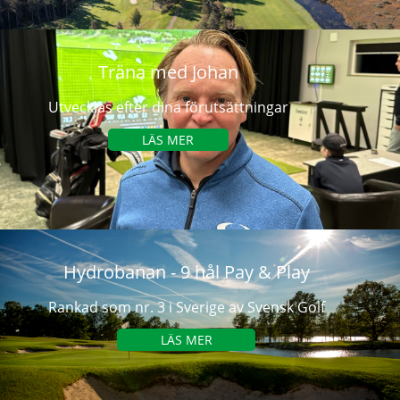
Träna med Johan
Utvecklas efter dina förutsättningar
LÄS MER
Hydrobanan - 9 hål Pay & Play
Rankad som nr. 3 i Sverige av Svensk Golf
LÄS MER