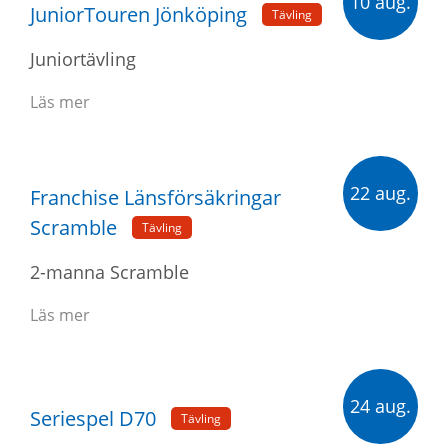
10 aug.
JuniorTouren Jönköping
Tävling
Juniortävling
Läs mer
22 aug.
Franchise Länsförsäkringar
Scramble
Tävling
2-manna Scramble
Läs mer
24 aug.
Seriespel D70
Tävling