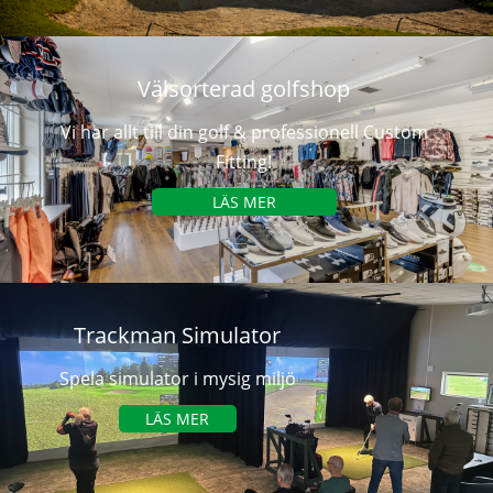
Välsorterad golfshop
Vi har allt till din golf & professionell Custom
Fitting!
LÄS MER
Trackman Simulator
Spela simulator i mysig miljö
LÄS MER